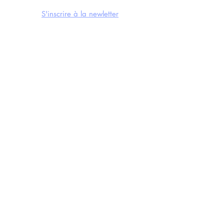
S'inscrire à la newletter
CONTACTS
Mail
Instagram
Facebook
Soundcloud
Youtube
LE FESTIVAL
Édition 2024
Éditions précédentes
Nos actualités
Créé avec
Wix.com