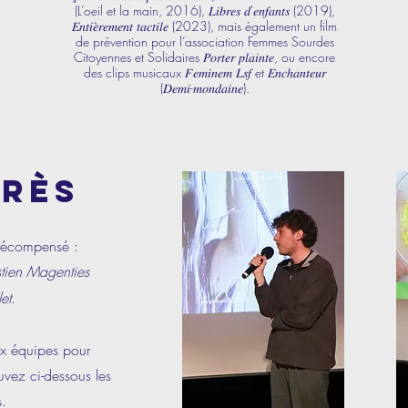
(L’oeil et la main, 2016), 𝐿𝑖𝑏𝑟𝑒𝑠 𝑑'𝑒𝑛𝑓𝑎𝑛𝑡𝑠 (2019),
𝐸𝑛𝑡𝑖𝑒̀𝑟𝑒𝑚𝑒𝑛𝑡 𝑡𝑎𝑐𝑡𝑖𝑙𝑒 (2023), mais également un film
de prévention pour l’association Femmes Sourdes
Citoyennes et Solidaires 𝑃𝑜𝑟𝑡𝑒𝑟 𝑝𝑙𝑎𝑖𝑛𝑡𝑒, ou encore
des clips musicaux 𝐹𝑒𝑚𝑖𝑛𝑒𝑚 𝐿𝑠𝑓 et 𝐸𝑛𝑐ℎ𝑎𝑛𝑡𝑒𝑢𝑟
(𝐷𝑒𝑚𝑖-𝑚𝑜𝑛𝑑𝑎𝑖𝑛𝑒).
ARÈS
 récompensé :
tien Magenties
et
.
aux équipes pour
ouvez ci-dessous les
s.