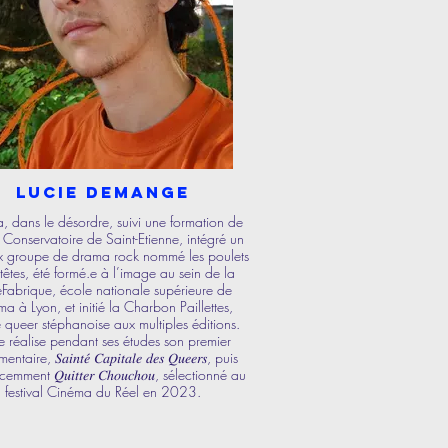
Lucie Demange
a, dans le désordre, suivi une formation de
 Conservatoire de Saint-Etienne, intégré un
ux groupe de drama rock nommé les poulets
têtes, été formé.e à l’image au sein de la
Fabrique, école nationale supérieure de
ma à Lyon, et initié la Charbon Paillettes,
e queer stéphanoise aux multiples éditions.
e réalise pendant ses études son premier
aire, 𝑆𝑎𝑖𝑛𝑡𝑒́ 𝐶𝑎𝑝𝑖𝑡𝑎𝑙𝑒 𝑑𝑒𝑠 𝑄𝑢𝑒𝑒𝑟𝑠, puis
emment 𝑄𝑢𝑖𝑡𝑡𝑒𝑟 𝐶ℎ𝑜𝑢𝑐ℎ𝑜𝑢, sélectionné au
festival Cinéma du Réel en 2023.