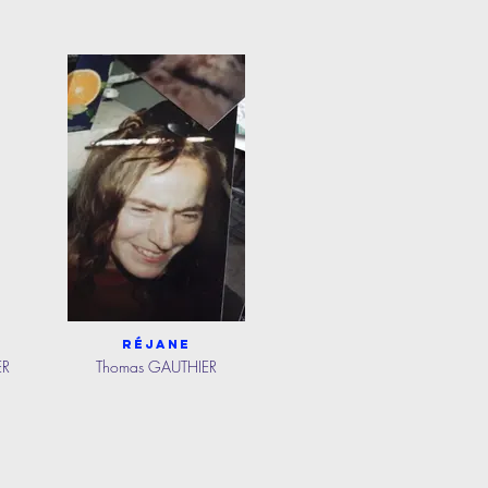
Réjane
ER
Thomas GAUTHIER