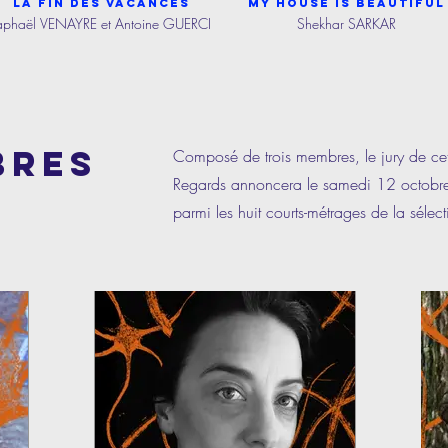
La fin des vacances
My house is beautiful
aphaël VENAYRE et Antoine GUERCI
Shekhar SARKAR
BRES
Composé de trois membres, le jury de ce
Regards annoncera le samedi 12 octobre
parmi les huit courts-métrages de la sélec