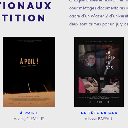
TIONAUX
court-métrages documentaires r
tition
cadre d'un Master 2 d'universit
deux sont primés par un jury de
À poil !
La tête en bas
Audrey CLEMENS
Albane BARRAU