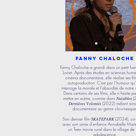
Fanny Chaloche
Fanny Chaloche a grandi dans un petit h
Loiret. Après des études en sciences huma
cinéma documentaire, elle réalise ses fil
autoproduction. C’est par l’humour qu’
interroge la morale et l’absurdité de notre 
Dans certains de ses films, elle n’hésite p
mettre en scène, comme dans 𝑁𝑢𝑖𝑠𝑖𝑏𝑙𝑒𝑠 
𝐷𝑒𝑟𝑛𝑖𝑒̀𝑟𝑒𝑠 𝑉𝑜𝑙𝑜𝑛𝑡𝑒́𝑠 (2022) mêlant ain
documentaire au genre clownesque
Son dernier film 𝑆𝐾𝐴𝑇𝐸𝑃𝐴𝑅𝐾 (2024), co
avec son amie d'enfance Annabelle Marte
un Teen movie rural dans le village de 
adolescence.