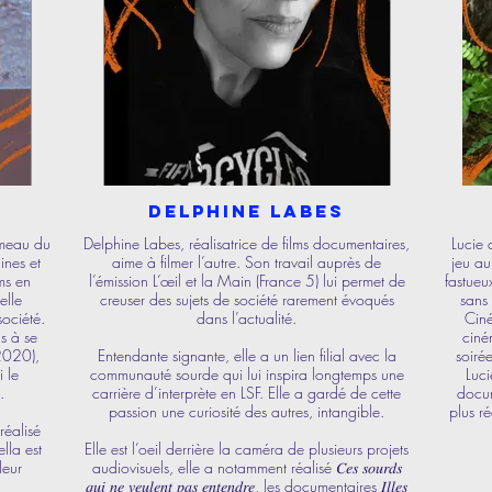
Delphine Labes
ameau du
Delphine Labes, réalisatrice de films documentaires,
Lucie 
ines et
aime à filmer l’autre. Son travail auprès de
jeu au
ms en
l’émission L’œil et la Main (France 5) lui permet de
fastue
elle
creuser des sujets de société rarement évoqués
sans 
société.
dans l’actualité.
Ciné
as à se
ciné
(2020),
Entendante signante, elle a un lien filial avec la
soiré
si le
communauté sourde qui lui inspira longtemps une
Luci
.
carrière d’interprète en LSF. Elle a gardé de cette
document
passion une curiosité des autres, intangible.
plus réc
-réalisé
lla est
Elle est l’oeil derrière la caméra de plusieurs projets
leur
audiovisuels, elle a notamment réalisé 𝐶𝑒𝑠 𝑠𝑜𝑢𝑟𝑑𝑠
𝑞𝑢𝑖 𝑛𝑒 𝑣𝑒𝑢𝑙𝑒𝑛𝑡 𝑝𝑎𝑠 𝑒𝑛𝑡𝑒𝑛𝑑𝑟𝑒, les documentaires 𝐼𝑙𝑙𝑒𝑠