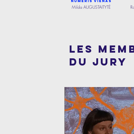
Numeris Vienas
Milda AUGUSTAITYTÈ
R
LES MEM
DU JURY