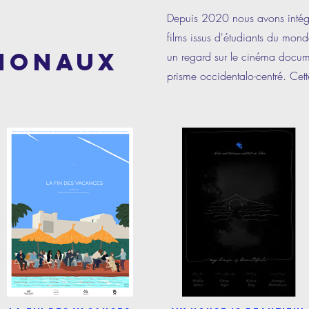
Depuis 2020 nous avons intégre
films issus d'étudiants du monde
IONAUX
un regard sur le cinéma docume
prisme occidentalo-centré. Cett