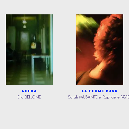
Achka
La ferme punk
Ella BELLONE
Sarah MUSANTE et Raphaëlle FAVI