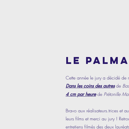
LE PALM
Cette année le jury a décidé de
de
Bas
Dans les coins des autres
de
Prétonille Mal
4 cm par heure
Bravo aux réalisateurs.trices et 
leurs films et merci au jury ! Retr
entretiens filmés des deux lauréat