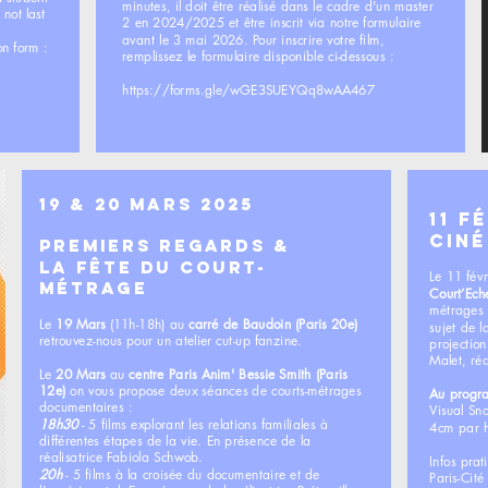
minutes, il doit être réalisé dans le cadre d'un master
not last
2 en 2024/2025 et être inscrit via notre formulaire
avant le 3 mai 2026. Pour inscrire votre film,
on form :
remplissez le formulaire disponible ci-dessous :
https://forms.gle/wGE3SUEYQq8wAA467
19 & 20 MARS 2025
11 f
Ciné
Premiers regards &
la fête du court-
Le 11 févr
métraGE
Court’Eche
métrages 
Le
19 Mars
(11h-18h) au
carré de Baudoin (Paris 20e)
sujet de l
retrouvez-nous pour un atelier cut-up fanzine.
projection
Malet, ré
Le
20 Mars
au
centre Paris Anim' Bessie Smith (Paris
12e)
on vous propose deux séances de courts-métrages
Au progr
documentaires :
Visual Sn
18h30
- 5 films explorant les relations familiales à
4cm par h
différentes étapes de la vie. En présence de la
réalisatrice Fabiola Schwob.
Infos prat
20h
- 5 films à la croisée du documentaire et de
Paris-Cit