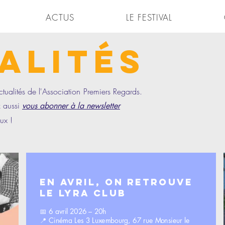
ACTUS
LE FESTIVAL
ALITÉs
actualités de l'Association Premiers Regards.
z aussi
vous abonner à la newsletter
ux !
En avril, on retrouve
le Lyra Club
📅 6 avril 2026 – 20h
📍 Cinéma Les 3 Luxembourg, 67 rue Monsieur le