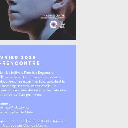
évrier 2025
-rencontre​
ier, les festivals
Premiers Regards
et
lle
vous invitent à découvrir deux court-
documentaires expérimentaux abordant le
a surcharge mentale et sensorielle. La
 sera suivie d’une discussion avec Pétronille
alisatrice de 4cm par heure.
amme :
ow -
Lucile Bienvenu
eure -
Pétronille Malet
iques : mardi 11 février à18h30 - Université
é – Campus des Grands Moulins,