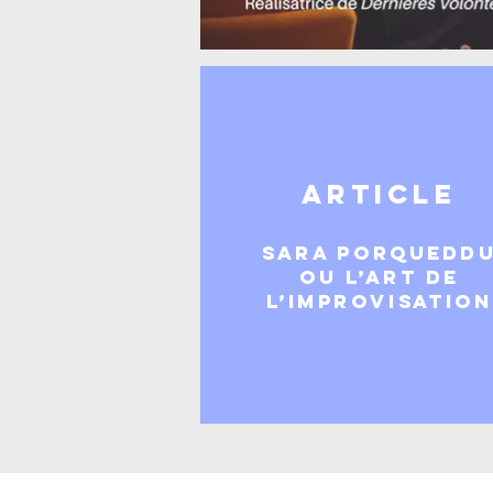
ARTICLE
Sara Porquedd
ou l’art de
l’improvisation