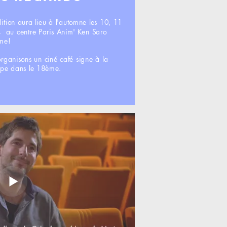
ition aura lieu à l'automne les 10, 11
 au centre Paris Anim' Ken Saro
me!
organisons un ciné café signe à la
ulpe dans le 18ème.