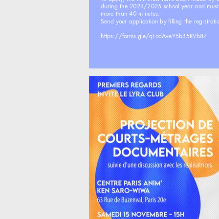
during the 2024/2025 school year and must 
more than 40 minutes.
Send your application by filling the registrati
https://forms.gle/qFodAveY5bB5RVb87