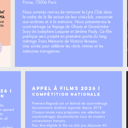
Prince, 75006 Paris
Nous sommes ravi·es de retrouver le Lyra Club dans
le cadre de la 8e saison de leur ciné-club, consacrée
aux archives et à la mémoire. Nous présenterons le
court-métrage Le Voyage de Ghosty et Grand-mère
Suzy de Joséphine Lasquier et Jérôme Pauly. Ce film
poétique sera projeté en première partie du long-
métrage Trans Memoria de Victoria Verseau.
Une soirée pour célébrer les récits intimes et les
mémoires transgenres.
APPEL À FILMS 2026 !
26 !
Compétition Nationale
ON
Premiers Regards est un festival de court-métrage
ilm
documentaire étudiant organisé depuis 2018.
ve opened
Chaque année nous proposons une sélection de
ht
courts-métrages documentaires issus de masters
m all
universitaires français.
Pour être éligible le film ne doit pas dépasser 40
 student