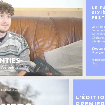
LE P
SIXI
FEST
La sixième
lieu en o
Après dél
Chaloche,
décidé de
Dans les c
4 cm par 
Félicitati
films !
nnonce 2024
L'éditi
Premie