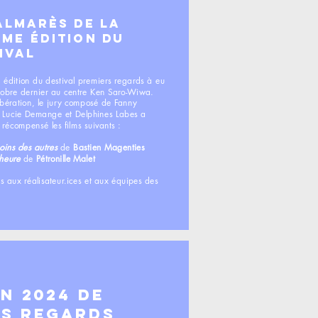
ALMARÈS DE LA
ÈME ÉDITION DU
IVAL
 édition du destival premiers regards à eu
ctobre dernier au centre Ken Saro-Wiwa.
ibération, le jury composé de Fanny
 Lucie Demange et Delphines Labes a
 récompensé les films suivants :
oins des autres
de
Bastien Magenties
heure
de
Pétronille Malet
ons aux réalisateur.ices et aux équipes des
on 2024 de
rs Regards