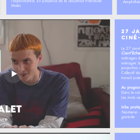
l'expérimental. En présence de la rélisatrice Prétronille
Amphithéâ
Malet.
27 J
Ciné
Le 27 janvi
Court'Echel
métrages d
ménager à t
projection
Collectif 
travail just
Au progr
Dans le coi
Les mots sa
Infos prati
Nanterre -
gratuite