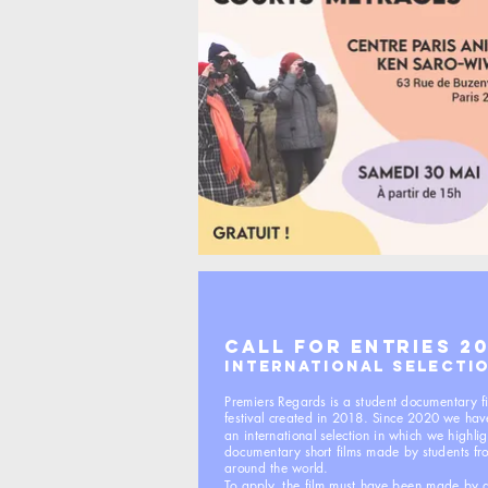
CALL FOR ENTRIES 20
INTERNATIONAL SELECTI
Premiers Regards is a student documentary f
festival created in 2018. Since 2020 we ha
an international selection in which we highlig
documentary short films made by students fro
around the world.
To apply, the film must have been made by a