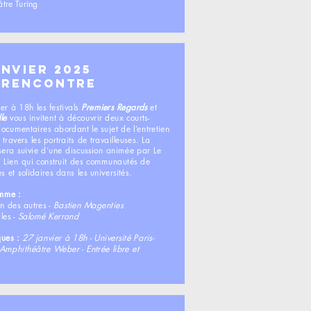
tre Turing
anvier 2025
-rencontre​
er à 18h les festivals
Premiers Regards
et
le
vous invitent à découvrir deux courts-
ocumentaires abordant le sujet de l’entretien
ravers les portraits de travailleuses. La
 sera suivie d’une discussion animée par Le
du Lien qui construit des communautés de
es et solidaires dans les universités.
amme :
n des autres -
Bastien Magenties
les -
Salomé Kerrand
ques :
27 janvier à 18h - Université Paris-
 Amphithéâtre Weber - Entrée libre et