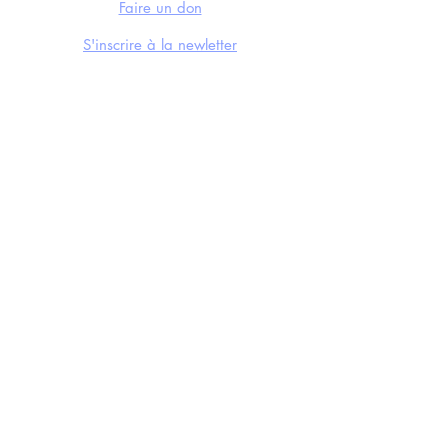
Faire un don
S'inscrire à la newletter
CONTACTS
Mail
Instagram
Facebook
Soundcloud
Youtube
LE FESTIVAL
Édition 2024
Éditions précédentes
Nos actualités
Créé avec
Wix.com