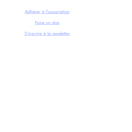
NOUS SOUTENIR
Adhérer à l'association
Faire un don
S'inscrire à la newletter
CONTACTS
Mail
Instagram
Facebook
Soundcloud
Youtube
LE FESTIVAL
Édition 2024
Éditions précédentes
Nos actualités