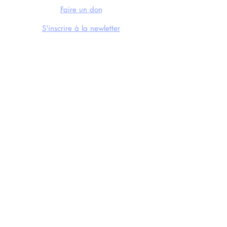
Faire un don
S'inscrire à la newletter
CONTACTS
Mail
Instagram
Facebook
Soundcloud
Youtube
LE FESTIVAL
Édition 2024
Éditions précédentes
Nos actualités
Créé avec
Wix.com